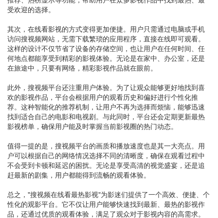
受欢迎的选择。
其次，在线看影视的方式变得更加便捷。用户只需通过电脑或手机
访问搜视频网站，无需下载繁琐的应用程序，直接在线即可观看。
这样的设计不仅节省了设备的存储空间，也让用户在任何时间、任
何地点都能享受到精彩的影视体验。无论是在家中、办公室，还是
在旅途中，只要有网络，精彩影视作品就在眼前。
此外，搜视频平台还注重用户体验。为了让观众能够更好地找到喜
欢的影视作品，平台会根据用户的观看历史和偏好进行个性化推
荐。这种智能化的推荐机制，让用户不再为选择而烦恼，能够迅速
找到适合自己的电影和电视剧。与此同时，平台还会定期更新最热
影视榜单，确保用户能及时掌握当前影视圈的热门动态。
值得一提的是，搜视频平台的画质和播放速度也是其一大亮点。用
户可以根据自己的网络情况选择不同的清晰度，确保在观看过程中
不会受到卡顿和延迟的困扰。无论是享受高清的视觉盛宴，还是追
赶最新的剧集，用户都能得到流畅的观看体验。
总之，"搜视频在线看最热影视"为影迷们提供了一个高效、便捷、个
性化的观影平台。它不仅让用户能够快速找到最新、最热的影视作
品，还通过优质的观看体验，满足了观众对于影视内容的高需求。