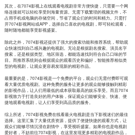
其次，在7074影视上在线观看电视剧非常方便快捷，只需要一个网
络连接就可以轻松享受到海量资源。无需下载繁琐的视频文件，不
占用手机或电脑的存储空间，节省了观众们的时间和精力。只需打
开7074影视网站或APP，选择自己喜欢的电视剧，即可轻松观看，
随时随地都能享受影视盛宴。
除此之外，7074影视还提供了强大的搜索功能和推荐系统，帮助观
众快速找到自己感兴趣的电视剧。无论是根据剧名搜索、演员名字
搜索，还是根据类型、地区筛选，都能迅速找到符合自己口味的节
目。而推荐系统则会根据观众的观看历史和偏好，智能推荐相似类
型的电视剧，让观众更容易发现新的精彩作品。
最重要的是，7074影视是一个免费的平台，观众们无需付费即可观
看大量优质电视剧。这种免费的服务让更多的观众能够接触到精彩
的影视作品，让人们用最低的成本获取最高的娱乐享受。而且7074
影视致力于打造良好的用户体验，保证观众们能够安全、快速、便
捷地观看电视剧，让人们享受到高品质的服务。
综上所述，7074影视免费在线看最火电视剧是当下影视迷们的最佳
选择。这里汇集了大量优质资源，提供了便捷快捷的观看方式，让
观众们能够尽情沉浸在剧情中，享受视听盛宴。如果你也是电视剧
爱好者，不妨前往7074影视，在这里发现更多精彩的电视剧作品，