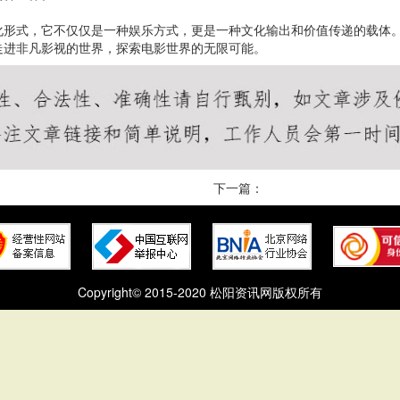
化形式，它不仅仅是一种娱乐方式，更是一种文化输出和价值传递的载体
走进非凡影视的世界，探索电影世界的无限可能。
下一篇：
Copyright© 2015-2020 松阳资讯网版权所有