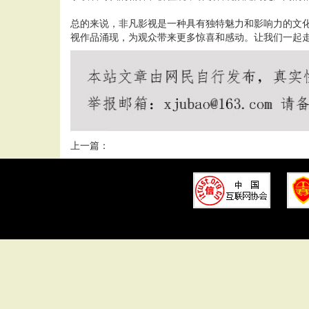
总的来说，非凡影视是一种具有独特魅力和影响力的文
视作品涌现，为观众带来更多惊喜和感动。让我们一起
上一篇：