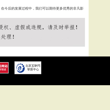
。在今后的发展过程中，我们可以期待更多优秀的非凡影